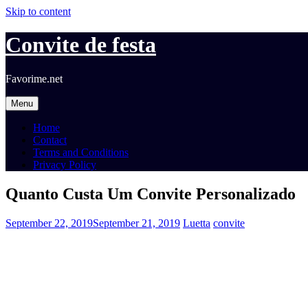
Skip to content
Convite de festa
Favorime.net
Menu
Home
Contact
Terms and Conditions
Privacy Policy
Quanto Custa Um Convite Personalizado
September 22, 2019
September 21, 2019
Luetta
convite