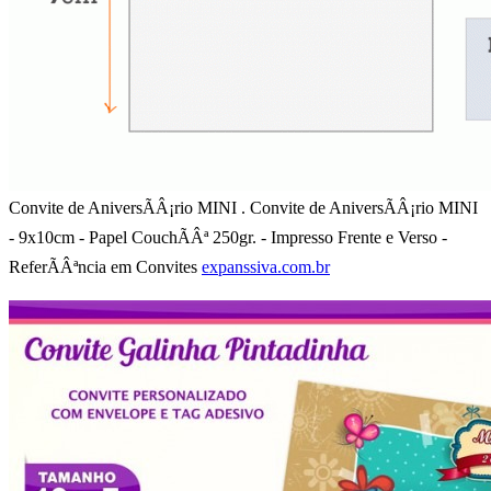
Convite de AniversÃÂ¡rio MINI . Convite de AniversÃÂ¡rio MINI
- 9x10cm - Papel CouchÃÂª 250gr. - Impresso Frente e Verso -
ReferÃÂªncia em Convites
expanssiva.com.br