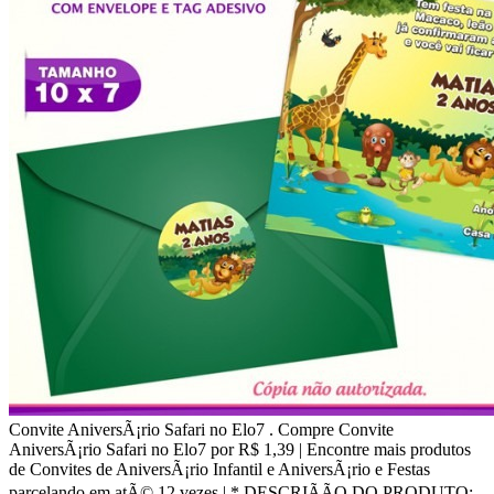
Convite AniversÃ¡rio Safari no Elo7 . Compre Convite
AniversÃ¡rio Safari no Elo7 por R$ 1,39 | Encontre mais produtos
de Convites de AniversÃ¡rio Infantil e AniversÃ¡rio e Festas
parcelando em atÃ© 12 vezes | * DESCRIÃÃO DO PRODUTO: