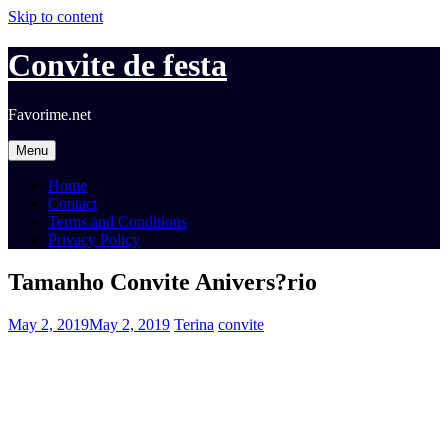
Skip to content
Convite de festa
Favorime.net
Menu
Home
Contact
Terms and Conditions
Privacy Policy
Tamanho Convite Anivers?rio
May 2, 2019
May 2, 2019
Terina
convite