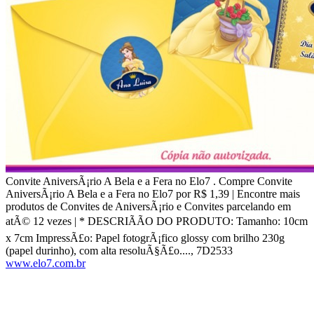
Convite AniversÃ¡rio A Bela e a Fera no Elo7 . Compre Convite
AniversÃ¡rio A Bela e a Fera no Elo7 por R$ 1,39 | Encontre mais
produtos de Convites de AniversÃ¡rio e Convites parcelando em
atÃ© 12 vezes | * DESCRIÃÃO DO PRODUTO: Tamanho: 10cm
x 7cm ImpressÃ£o: Papel fotogrÃ¡fico glossy com brilho 230g
(papel durinho), com alta resoluÃ§Ã£o...., 7D2533
www.elo7.com.br