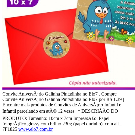
Convite AniversÃ¡rio Galinha Pintadinha no Elo7 . Compre
Convite AniversÃ¡rio Galinha Pintadinha no Elo7 por R$ 1,39 |
Encontre mais produtos de Convites de AniversÃ¡rio Infantil e
Infantil parcelando em atÃ© 12 vezes | * DESCRIÃÃO DO
PRODUTO: Tamanho: 10cm x 7cm ImpressÃ£o: Papel
fotogrÃ¡fico glossy com brilho 230g (papel durinho), com alt...,
7F1825
www.elo7.com.br