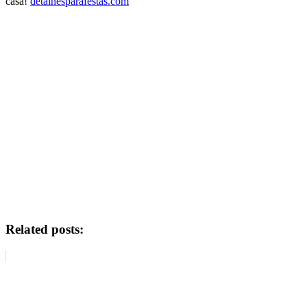
casa!
detalhesparafestas.com
Related posts: