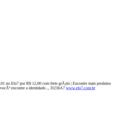
01 no Elo7 por R$ 12,00 com frete grÃ¡tis | Encontre mais produtos
vocÃª encontre a identidade..., D236A7
www.elo7.com.br