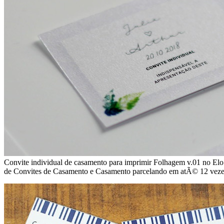
Convite individual de casamento para imprimir Folhagem v.01 no Elo
de Convites de Casamento e Casamento parcelando em atÃ© 12 vezes