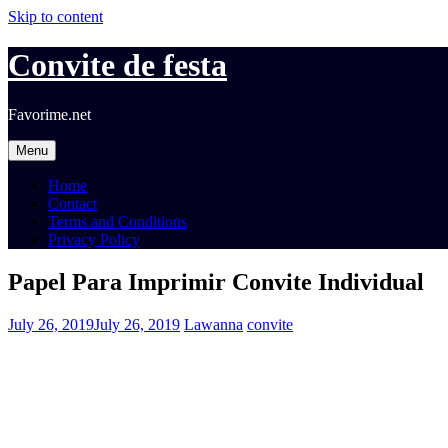
Skip to content
Convite de festa
Favorime.net
Menu
Home
Contact
Terms and Conditions
Privacy Policy
Papel Para Imprimir Convite Individual
July 26, 2019
July 26, 2019
Lawanna
convite