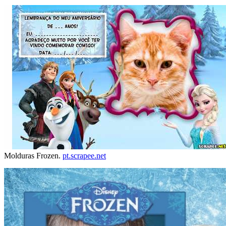
Molduras Frozen.
pt.scrapee.net