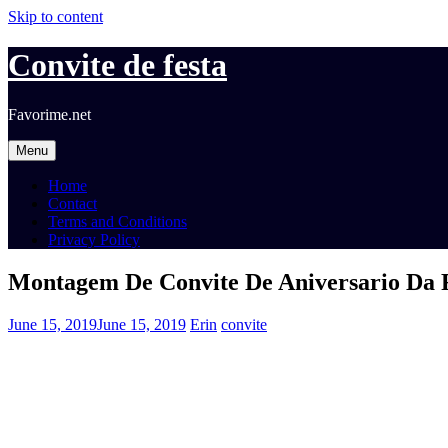
Skip to content
Convite de festa
Favorime.net
Menu
Home
Contact
Terms and Conditions
Privacy Policy
Montagem De Convite De Aniversario Da 
June 15, 2019
June 15, 2019
Erin
convite