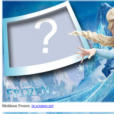
Molduras Frozen.
pt.scrapee.net