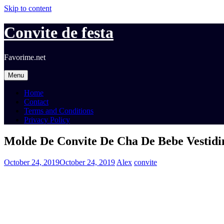
Skip to content
Convite de festa
Favorime.net
Menu
Home
Contact
Terms and Conditions
Privacy Policy
Molde De Convite De Cha De Bebe Vestidi
October 24, 2019
October 24, 2019
Alex
convite