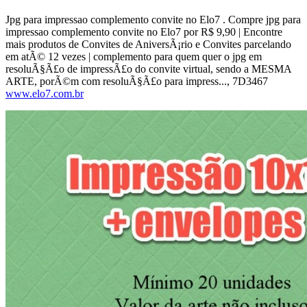
Jpg para impressao complemento convite no Elo7 . Compre jpg para
impressao complemento convite no Elo7 por R$ 9,90 | Encontre
mais produtos de Convites de AniversÃ¡rio e Convites parcelando
em atÃ© 12 vezes | complemento para quem quer o jpg em
resoluÃ§Ã£o de impressÃ£o do convite virtual, sendo a MESMA
ARTE, porÃ©m com resoluÃ§Ã£o para impress..., 7D3467
www.elo7.com.br