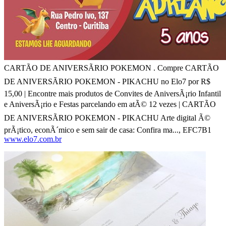
CARTÃO DE ANIVERSÃRIO POKEMON . Compre CARTÃO
DE ANIVERSÃRIO POKEMON - PIKACHU no Elo7 por R$
15,00 | Encontre mais produtos de Convites de AniversÃ¡rio Infantil
e AniversÃ¡rio e Festas parcelando em atÃ© 12 vezes | CARTÃO
DE ANIVERSÃRIO POKEMON - PIKACHU Arte digital Ã©
prÃ¡tico, econÃ´mico e sem sair de casa: Confira ma..., EFC7B1
www.elo7.com.br