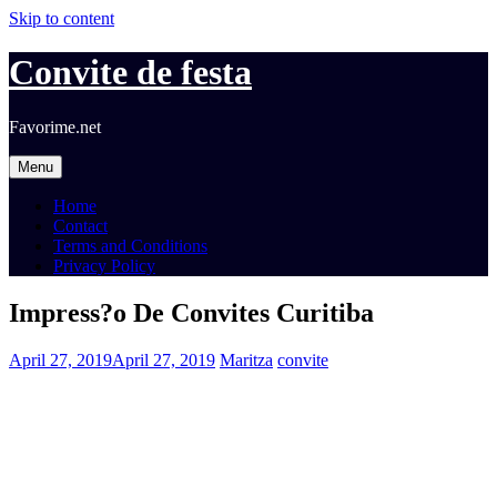
Skip to content
Convite de festa
Favorime.net
Menu
Home
Contact
Terms and Conditions
Privacy Policy
Impress?o De Convites Curitiba
April 27, 2019
April 27, 2019
Maritza
convite