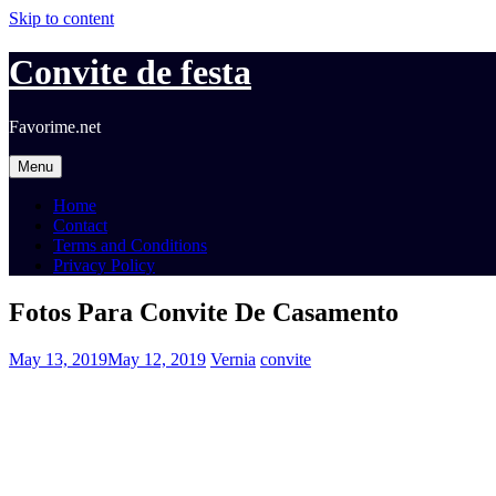
Skip to content
Convite de festa
Favorime.net
Menu
Home
Contact
Terms and Conditions
Privacy Policy
Fotos Para Convite De Casamento
May 13, 2019
May 12, 2019
Vernia
convite