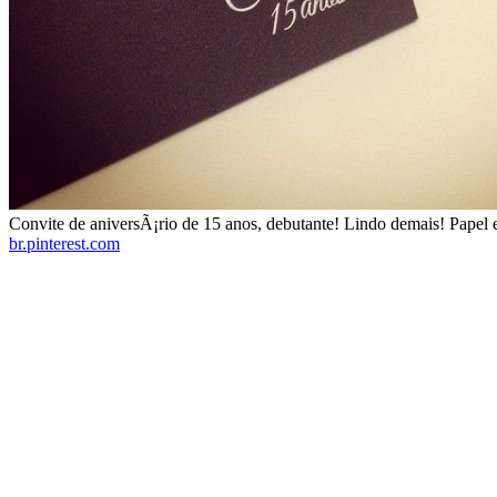
Convite de aniversÃ¡rio de 15 anos, debutante! Lindo demais! Papel e e
br.pinterest.com