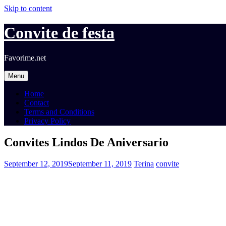
Skip to content
Convite de festa
Favorime.net
Menu
Home
Contact
Terms and Conditions
Privacy Policy
Convites Lindos De Aniversario
September 12, 2019
September 11, 2019
Terina
convite