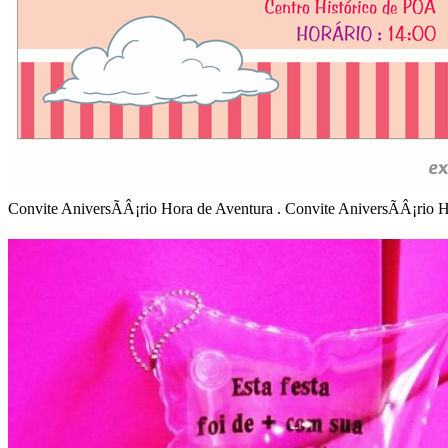
Convite AniversÃÂ¡rio Hora de Aventura . Convite AniversÃÂ¡rio 