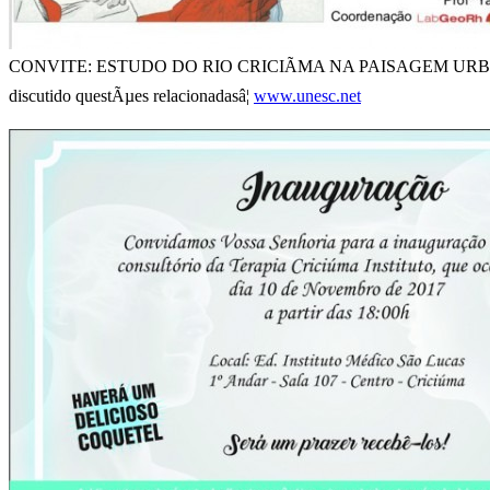
CONVITE: ESTUDO DO RIO CRICIÃMA NA PAISAGEM URBANA. O Lab
discutido questÃµes relacionadasâ¦
www.unesc.net