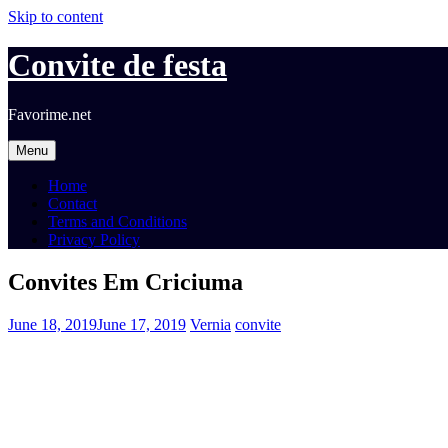
Skip to content
Convite de festa
Favorime.net
Menu
Home
Contact
Terms and Conditions
Privacy Policy
Convites Em Criciuma
June 18, 2019
June 17, 2019
Vernia
convite