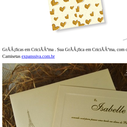
GrÃÂ¡ficas em CriciÃÂºma . Sua GrÃÂ¡fica em CriciÃÂºma, com os
Camisetas
expanssiva.com.br