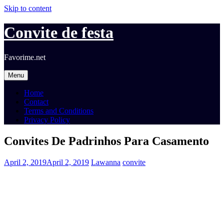
Skip to content
Convite de festa
Favorime.net
Menu
Home
Contact
Terms and Conditions
Privacy Policy
Convites De Padrinhos Para Casamento
April 2, 2019
April 2, 2019
Lawanna
convite