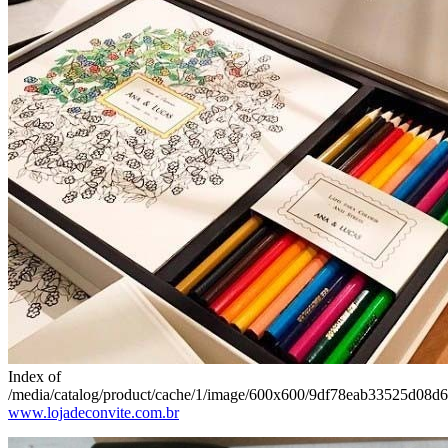
Index of
/media/catalog/product/cache/1/image/600x600/9df78eab33525d08d6
www.lojadeconvite.com.br