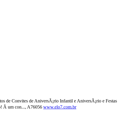
s de Convites de AniversÃ¡rio Infantil e AniversÃ¡rio e Festas
o! Ã um con..., A76056
www.elo7.com.br