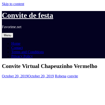
Skip to content
Convite de festa
Favorime.net
Menu
Home
Contact
Terms and Conditions
Privacy Policy
Convite Virtual Chapeuzinho Vermelho
October 20, 2019
October 20, 2019
Robena
convite