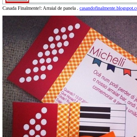
Casada Finalmente!: Arraial de panela .
casandofinalmente.blogspot.