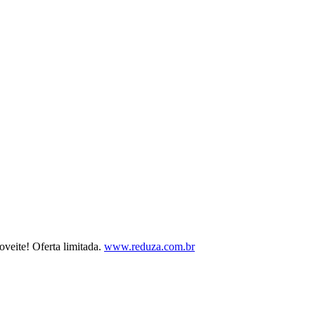
eite! Oferta limitada.
www.reduza.com.br