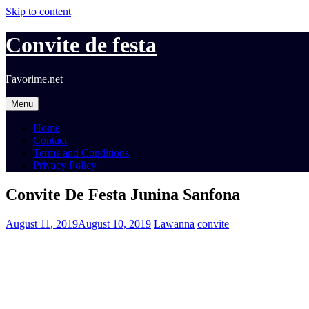
Skip to content
Convite de festa
Favorime.net
Menu
Home
Contact
Terms and Conditions
Privacy Policy
Convite De Festa Junina Sanfona
August 11, 2019
August 10, 2019
Lawanna
convite