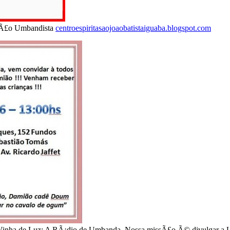
giÃ£o Umbandista
centroespiritasaojoaobatistaiguaba.blogspot.com
inha de Luz: A RÃ¡dio de Umbanda. Nossa missÃ£o Ã© divulgar a U