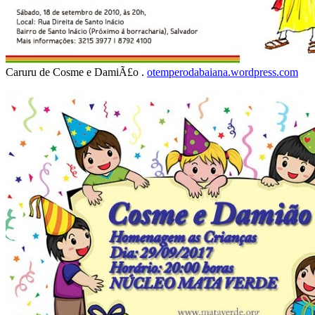
Caruru de Cosme e DamiÃ£o .
otemperodabaiana.wordpress.com