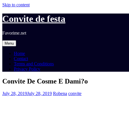
Skip to content
Convite de festa
Favorime.net
Menu
Home
Contact
Terms and Conditions
Privacy Policy
Convite De Cosme E Dami?o
July 28, 2019
July 28, 2019
Robena
convite