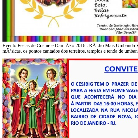
Evento Festas de Cosme e DamiÃ£o 2016 . RÃ¡dio Mais Umbanda V
mÃºsicas, os pontos cantados dos terreiros, templos e tenda de umba