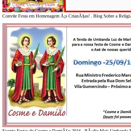
Convite Festa em Homenagem Ã¡s CrianÃ§as! . Blog Sobre a Reli
Evento Festas de Cosme e DamiÃ£o 2016 . RÃ¡dio Mais Umbanda V