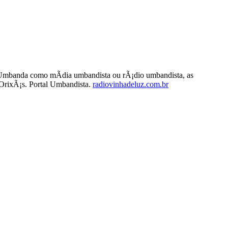
mbanda como mÃ­dia umbandista ou rÃ¡dio umbandista, as
s OrixÃ¡s. Portal Umbandista.
radiovinhadeluz.com.br