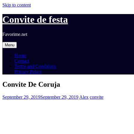
Skip to content
Convite de festa
Favorime.net
Menu
Home
Contact
Terms and Conditions
Privacy Policy
Convite De Coruja
September 29, 2019
September 29, 2019
Alex
convite