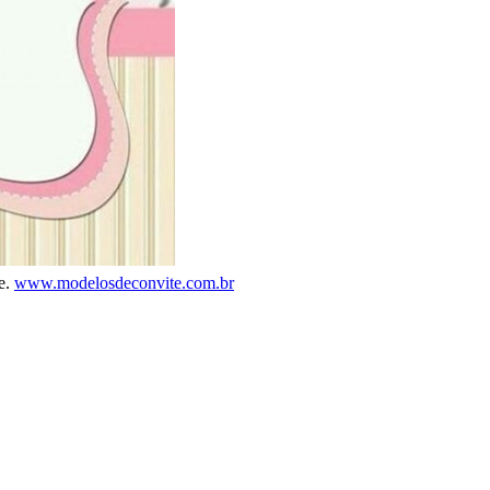
e.
www.modelosdeconvite.com.br