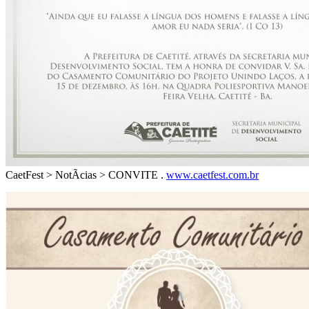
CaetFest > NotÃ­cias > CONVITE .
www.caetfest.com.br