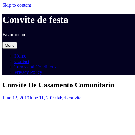
Skip to content
Convite de festa
Favorime.net
Menu
Home
Contact
Terms and Conditions
Privacy Policy
Convite De Casamento Comunitario
June 12, 2019
June 11, 2019
Myrl
convite