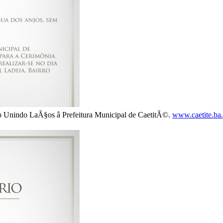
Unindo LaÃ§os â Prefeitura Municipal de CaetitÃ©.
www.caetite.ba.