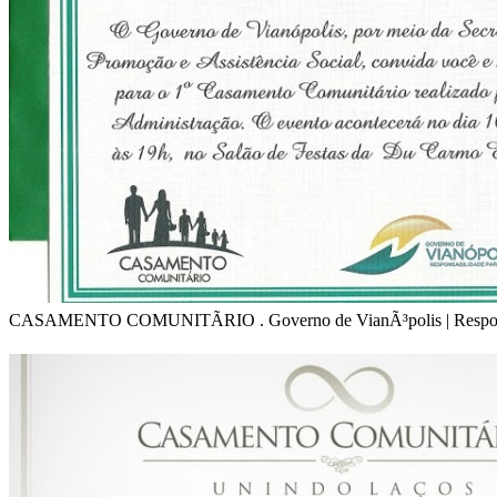
CASAMENTO COMUNITÃRIO . Governo de VianÃ³polis | Respons