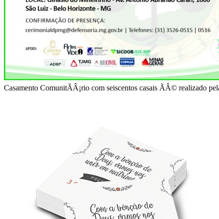
Casamento ComunitÃÂ¡rio com seiscentos casais ÃÂ© realizado pel