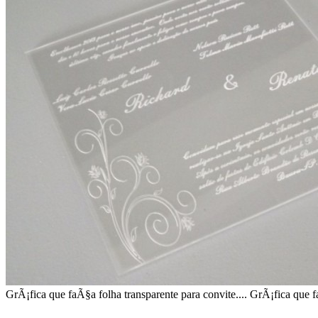
GrÃ¡fica que faÃ§a folha transparente para convite.... GrÃ¡fica que f