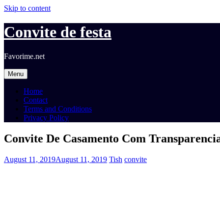
Skip to content
Convite de festa
Favorime.net
Menu
Home
Contact
Terms and Conditions
Privacy Policy
Convite De Casamento Com Transparenci
August 11, 2019
August 11, 2019
Tish
convite