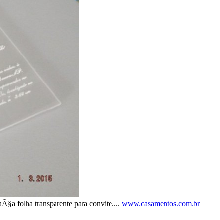
aÃ§a folha transparente para convite....
www.casamentos.com.br