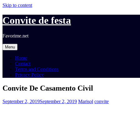
Skip to content
Convite de festa
Favorime.net
Menu
Home
Contact
Terms and Conditions
Privacy Policy
Convite De Casamento Civil
September 2, 2019
September 2, 2019
Marisol
convite