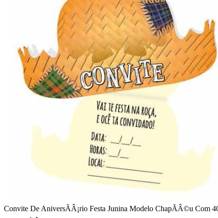
Convite De AniversÃÂ¡rio Festa Junina Modelo ChapÃÂ©u Com 40 .