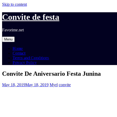
Skip to content
Convite de festa
Favorime.net
Menu
Home
Contact
Terms and Conditions
Privacy Policy
Convite De Aniversario Festa Junina
May 18, 2019
May 18, 2019
Myrl
convite