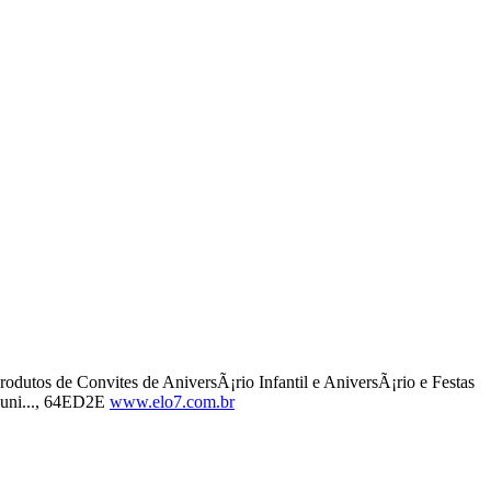
rodutos de Convites de AniversÃ¡rio Infantil e AniversÃ¡rio e Festas
 juni..., 64ED2E
www.elo7.com.br