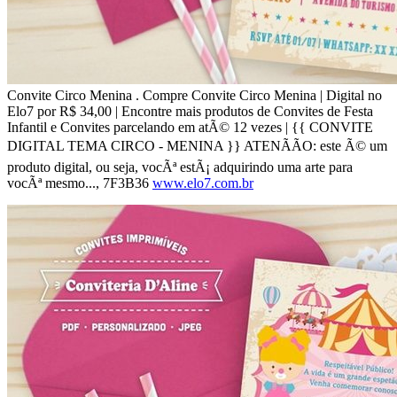
Convite Circo Menina . Compre Convite Circo Menina | Digital no
Elo7 por R$ 34,00 | Encontre mais produtos de Convites de Festa
Infantil e Convites parcelando em atÃ© 12 vezes | {{ CONVITE
DIGITAL TEMA CIRCO - MENINA }} ATENÃÃO: este Ã© um
produto digital, ou seja, vocÃª estÃ¡ adquirindo uma arte para
vocÃª mesmo..., 7F3B36
www.elo7.com.br