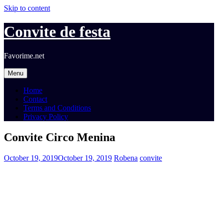
Skip to content
Convite de festa
Favorime.net
Menu
Home
Contact
Terms and Conditions
Privacy Policy
Convite Circo Menina
October 19, 2019
October 19, 2019
Robena
convite