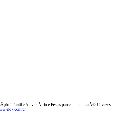
Ã¡rio Infantil e AniversÃ¡rio e Festas parcelando em atÃ© 12 vezes |
ww.elo7.com.br