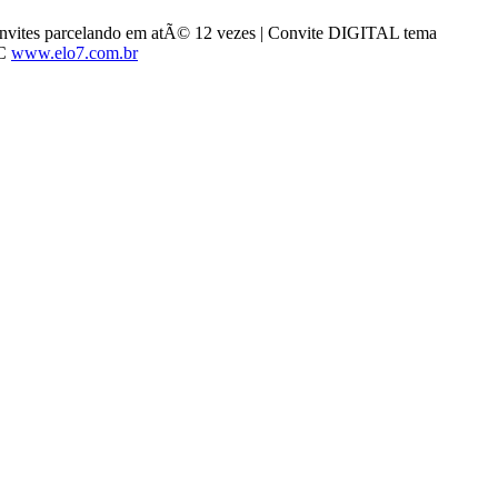
 Convites parcelando em atÃ© 12 vezes | Convite DIGITAL tema
8C
www.elo7.com.br