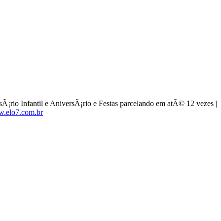
Ã¡rio Infantil e AniversÃ¡rio e Festas parcelando em atÃ© 12 vezes |
.elo7.com.br