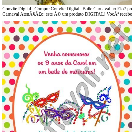
Convite Digital . Compre Convite Digital | Baile Carnaval no Elo7 
Carnaval AtenÃ§Ã£o: este Ã© um produto DIGITAL! VocÃª receberÃ