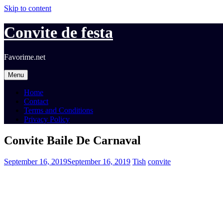
Skip to content
Convite de festa
Favorime.net
Menu
Home
Contact
Terms and Conditions
Privacy Policy
Convite Baile De Carnaval
September 16, 2019
September 16, 2019
Tish
convite