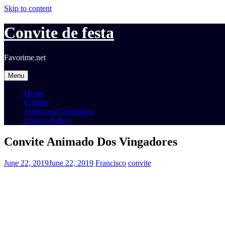
Skip to content
Convite de festa
Favorime.net
Menu
Home
Contact
Terms and Conditions
Privacy Policy
Convite Animado Dos Vingadores
June 22, 2019
June 22, 2019
Francisco
convite