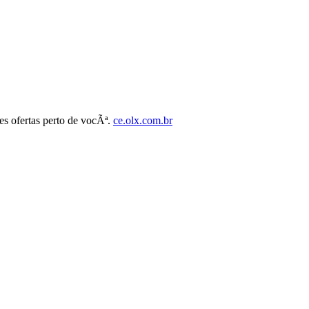
es ofertas perto de vocÃª.
ce.olx.com.br