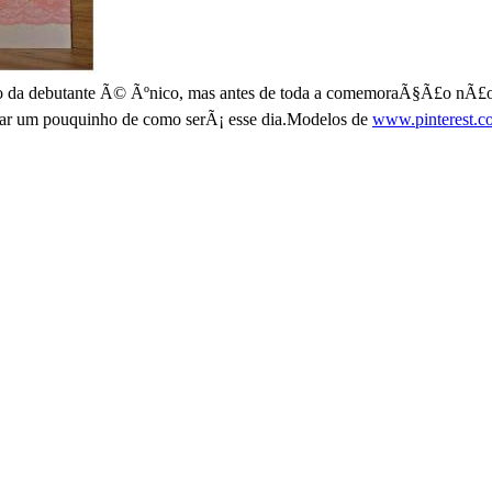
utante Ã© Ãºnico, mas antes de toda a comemoraÃ§Ã£o nÃ£o dÃ¡ para
ntar um pouquinho de como serÃ¡ esse dia.Modelos de
www.pinterest.c