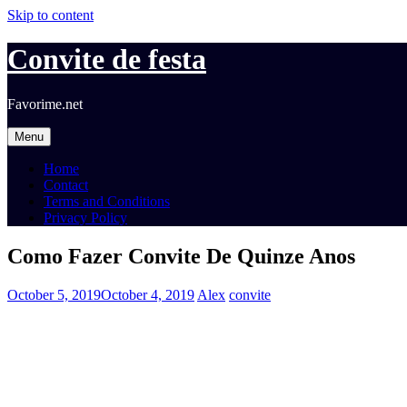
Skip to content
Convite de festa
Favorime.net
Menu
Home
Contact
Terms and Conditions
Privacy Policy
Como Fazer Convite De Quinze Anos
October 5, 2019
October 4, 2019
Alex
convite