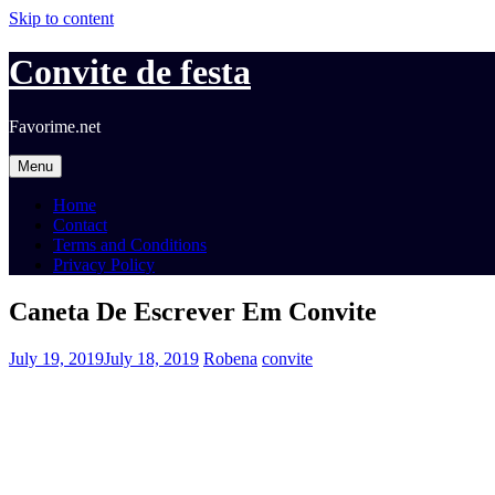
Skip to content
Convite de festa
Favorime.net
Menu
Home
Contact
Terms and Conditions
Privacy Policy
Caneta De Escrever Em Convite
July 19, 2019
July 18, 2019
Robena
convite