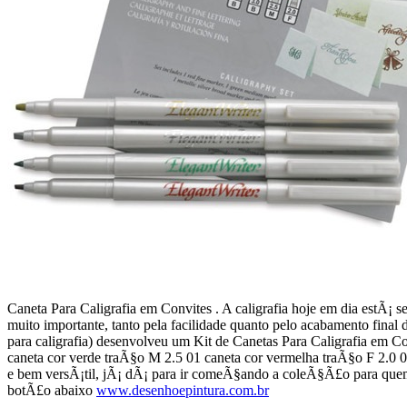
Caneta Para Caligrafia em Convites . A caligrafia hoje em dia estÃ¡ s
muito importante, tanto pela facilidade quanto pelo acabamento final
para caligrafia) desenvolveu um Kit de Canetas Para Caligrafia em Co
caneta cor verde traÃ§o M 2.5 01 caneta cor vermelha traÃ§o F 2.0 0
e bem versÃ¡til, jÃ¡ dÃ¡ para ir comeÃ§ando a coleÃ§Ã£o para quem 
botÃ£o abaixo
www.desenhoepintura.com.br