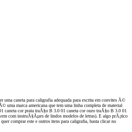
ter uma caneta para caligrafia adequada para escrita em convites Ã©
que Ã© uma marca americana que tem uma linha completa de material
 01 caneta cor prata traÃ§o B 3.0 01 caneta cor ouro traÃ§o B 3.0 01
(vem com instruÃ§Ãµes de lindos modelos de letras). E algo prÃ¡tico
comprar este e outros itens para caligrafia, basta clicar no