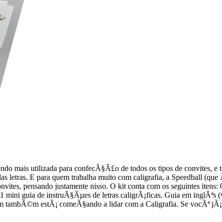
endo mais utilizada para confecÃ§Ã£o de todos os tipos de convites, e 
 das letras. E para quem trabalha muito com caligrafia, a Speedball (
nvites, pensando justamente nisso. O kit conta com os seguintes itens:
1 mini guia de instruÃ§Ãµes de letras caligrÃ¡ficas. Guia em inglÃªs 
tambÃ©m estÃ¡ comeÃ§ando a lidar com a Caligrafia. Se vocÃª jÃ¡ quer 