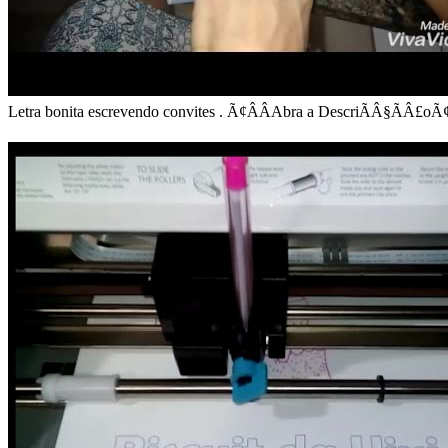
Letra bonita escrevendo convites . Ã¢ÂÂAbra a DescriÃÂ§ÃÂ£o