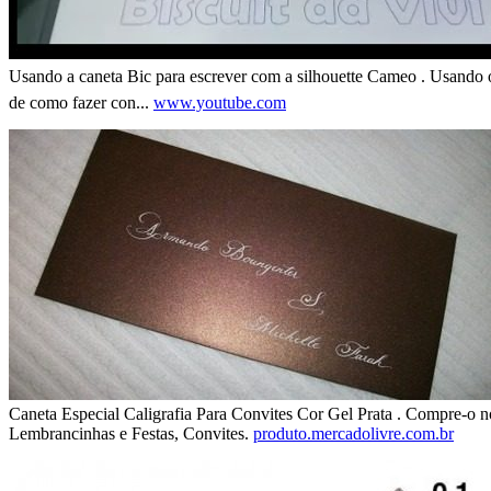
Usando a caneta Bic para escrever com a silhouette Cameo . Usando o 
de como fazer con...
www.youtube.com
Caneta Especial Caligrafia Para Convites Cor Gel Prata . Compre-o 
Lembrancinhas e Festas, Convites.
produto.mercadolivre.com.br