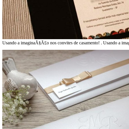
Usando a imaginaÃ§Ã£o nos convites de casamento! . Usando a im