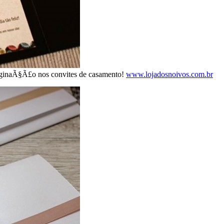
aginaÃ§Ã£o nos convites de casamento!
www.lojadosnoivos.com.br