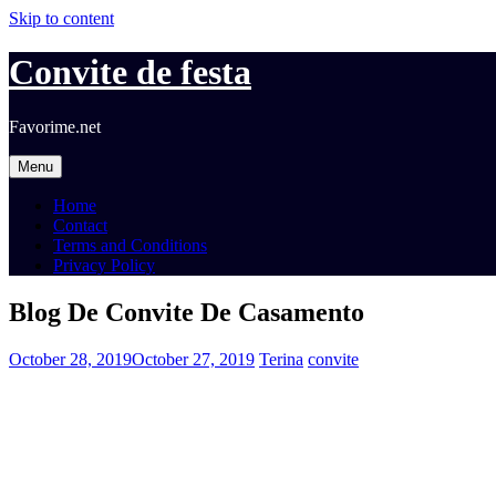
Skip to content
Convite de festa
Favorime.net
Menu
Home
Contact
Terms and Conditions
Privacy Policy
Blog De Convite De Casamento
October 28, 2019
October 27, 2019
Terina
convite